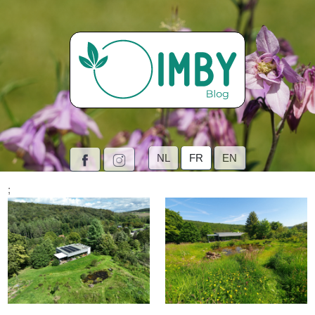
NL
FR
EN
;