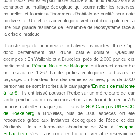
pour nous-mêmes et pour notre biodiversité, nous réussissons à
contribuer au maillage écologique qui pourra relier les réserves
naturelles et fournir suffisamment d’habitats de qualité pour note
biodiversité. Un tel réseau écologique vert contribue également à
une plus grande résilience de l’ensemble de l’écosystème face à
la crise climatique.
Il existe déjà de nombreuses initiatives inspirantes. Il ne s’agit
donc certainement pas d’une bataille solitaire. Quelques
exemples : En Wallonie et à Bruxelles, près de 2.000 particuliers
participent au
Réseau Nature de Natagora
, qui forment ensemble
un réseau de 1.267 ha de jardins écologiques à travers le
paysage. En Flandres, lors des dernières années, plus de 6.000
personnes se sont inscrites à la campagne ‘
En mois de mai tonte
à l’arrêt’
. Ils ont laissé pousser l’herbe sur un mètre carré de leur
jardin pendant au moins un mois et ont ainsi fourni du nectar à 5
millions d’abeilles chaque jour ! Dans le
GO! Campus UNESCO
de Koekelberg
à Bruxelles, plus de 1000 espèces ont été
retrouvées grâce aux initiatives écologiques de l'école et des
étudiants. Un site ferroviaire abandonné de 24ha à
Josaphat
Schaerbeek
s'est transformé en friche et véritable réservoir de