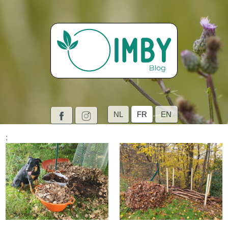
NL
FR
EN
;