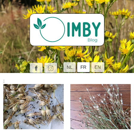
NL
FR
EN
;