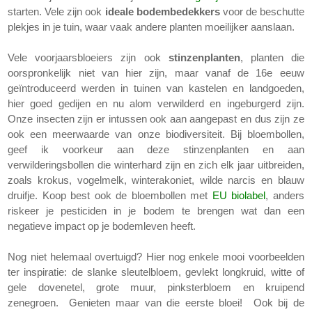
starten. Vele zijn ook
ideale bodembedekkers
voor de beschutte
plekjes in je tuin, waar vaak andere planten moeilijker aanslaan.
Vele voorjaarsbloeiers zijn ook
stinzenplanten
, planten die
oorspronkelijk niet van hier zijn, maar vanaf de 16e eeuw
geïntroduceerd werden in tuinen van kastelen en landgoeden,
hier goed gedijen en nu alom verwilderd en ingeburgerd zijn.
Onze insecten zijn er intussen ook aan aangepast en dus zijn ze
ook een meerwaarde van onze biodiversiteit. Bij bloembollen,
geef ik voorkeur aan deze stinzenplanten en aan
verwilderingsbollen die winterhard zijn en zich elk jaar uitbreiden,
zoals krokus, vogelmelk, winterakoniet, wilde narcis en blauw
druifje. Koop best ook de bloembollen met
EU biolabel
, anders
riskeer je pesticiden in je bodem te brengen wat dan een
negatieve impact op je bodemleven heeft.
Nog niet helemaal overtuigd? Hier nog enkele mooi voorbeelden
ter inspiratie: de slanke sleutelbloem, gevlekt longkruid, witte of
gele dovenetel, grote muur, pinksterbloem en kruipend
zenegroen. Genieten maar van die eerste bloei! Ook bij de