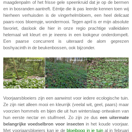
maagdenpalm of het frisse gele speenkruid dat je op de bermen
en in bosranden aantreft. Eéntje die ik pas leerde kennen toen wij
hierheen verhuisden is de vingerhelmbloem, een heel delicaat
paars-roos bloempje, wondermooi. Tegen april is er mijn absolute
favoriet, daslook die hier in onze regio prachtige valleidalen
helemaal wit kleurt en je ineens in een lookgeur onderdompelt.
Een paarse concurrent is uiteraard de alom geprezen
boshyacinth in de beukenbossen, ook bijzonder.
Voorjaarsbloeiers zijn een aanwinst voor iedere ecologische tuin.
Ze zijn niet alleen mooi en kleurrijk (veelal wit, geel, paars) maar
voorzien hommels en bijen die uit hun winterslaap ontwaken van
hun eerste nectar en stuifmeel. Zo zijn ze dus
een uitermate
belangrijke voedselbron voor insecten
in het koude voorjaar.
Met voorjaarsbloeiers kan je de
bloeiboog in je tuin
al in februari