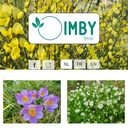
NL
FR
EN
;