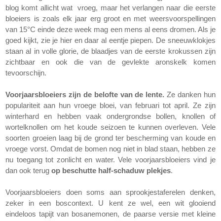
blog komt allicht wat vroeg, maar het verlangen naar die eerste
bloeiers is zoals elk jaar erg groot en met weersvoorspellingen
van 15°C einde deze week mag een mens al eens dromen. Als je
goed kijkt, zie je hier en daar al eentje piepen. De sneeuwklokjes
staan al in volle glorie, de blaadjes van de eerste krokussen zijn
zichtbaar en ook die van de gevlekte aronskelk komen
tevoorschijn.
Voorjaarsbloeiers zijn de belofte van de lente.
Ze danken hun
populariteit aan hun vroege bloei, van februari tot april. Ze zijn
winterhard en hebben vaak ondergrondse bollen, knollen of
wortelknollen om het koude seizoen te kunnen overleven. Vele
soorten groeien laag bij de grond ter bescherming van koude en
vroege vorst. Omdat de bomen nog niet in blad staan, hebben ze
nu toegang tot zonlicht en water. Vele voorjaarsbloeiers vind je
dan ook terug
op beschutte half-schaduw plekjes
.
Voorjaarsbloeiers doen soms aan sprookjestaferelen denken,
zeker in een boscontext. U kent ze wel, een wit glooiend
eindeloos tapijt van bosanemonen, de paarse versie met kleine