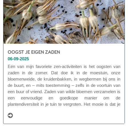
OOGST JE EIGEN ZADEN
06-09-2025
Eén van mijn favoriete zen-activiteiten is het oogsten van
zaden in de zomer. Dat doe ik in de moestuin, onze
bloemenweide, de kruidenbakken, in wegbermen bij ons in
de buurt, en – mits toestemming – zelfs in de voortuin van
een buur of vriend. Zaden van wilde bloemen verzamelen is
een eenvoudige en goedkope manier om de
plantendiversiteit in je tuin te vergroten. Het mooie is dat je
werkt met lokaal, streekeigen en betrouwbaar zaaigoed. Zo
ben je niet afhankelijk van commerciële (en vaak minder
ecologische) zaadmengsels waarvan de herkomst niet altijd