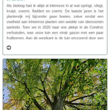
Als bioloog had ik altijd al interesse in al wat springt, vliegt,
kruipt, zwemt, fladdert en zoemt. De laatste jaren is het
plantenrijk mij bijzonder gaan boeien, zeker omdat een
veelheid aan inheemse planten een weelde van diersoorten
aantrekt. Toen we in 2020 naar ons plekje in de Condroz
verhuisden, was onze tuin een strak gazon met een paar
fruitbomen. Aan de westkant is de tuin omzoomd door een
prachtig oud Ferraris beukenbos en achteraan grenst het
aan een weiland met mooi verzicht.