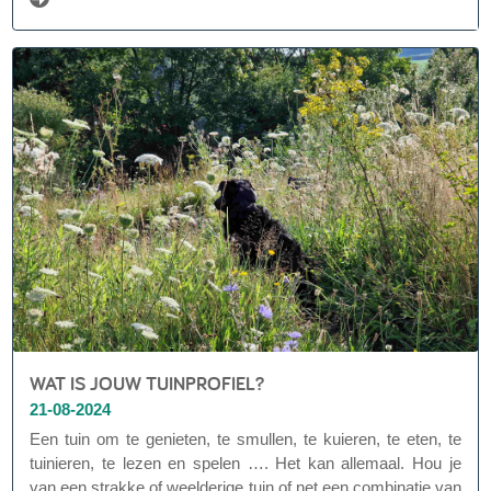
de planten een boost kan geven.
WAT IS JOUW TUINPROFIEL?
21-08-2024
Een tuin om te genieten, te smullen, te kuieren, te eten, te
tuinieren, te lezen en spelen …. Het kan allemaal. Hou je
van een strakke of weelderige tuin of net een combinatie van