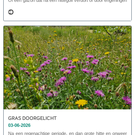
Of een gazon dat na een hittegolf verdort of door engerlingen
(larven van kevers) wordt opgegeten. Haagwinde die zich
met een wurggreep rond struiken en vaste planten slingert.
Borders die langzaam vergrassen, ondanks de mulch en
biotextiel.
GRAS DOORGELICHT
03-06-2026
Na een regenachtige periode, en dan grote hitte en onweer