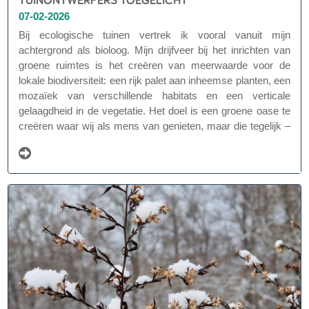
07-02-2026
Bij ecologische tuinen vertrek ik vooral vanuit mijn
achtergrond als bioloog. Mijn drijfveer bij het inrichten van
groene ruimtes is het creëren van meerwaarde voor de
lokale biodiversiteit: een rijk palet aan inheemse planten, een
mozaïek van verschillende habitats en een verticale
gelaagdheid in de vegetatie. Het doel is een groene oase te
creëren waar wij als mens van genieten, maar die tegelijk –
op kleine schaal – een betekenisvolle bijdrage levert aan de
natuur. Zo kan elke natuurlijke tuin een schakeltje vormen
binnen een groter groen netwerk.