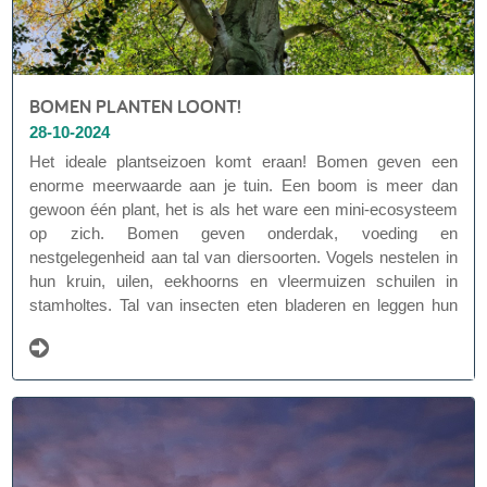
BOMEN PLANTEN LOONT!
28-10-2024
Het ideale plantseizoen komt eraan! Bomen geven een
enorme meerwaarde aan je tuin. Een boom is meer dan
gewoon één plant, het is als het ware een mini-ecosysteem
op zich. Bomen geven onderdak, voeding en
nestgelegenheid aan tal van diersoorten. Vogels nestelen in
hun kruin, uilen, eekhoorns en vleermuizen schuilen in
stamholtes. Tal van insecten eten bladeren en leggen hun
eitjes op het blad, een takje of onder de schors. Een boom is
vaak begroeid met korstmossen en ondergronds omringt
een schimmelnetwerk de wortels.