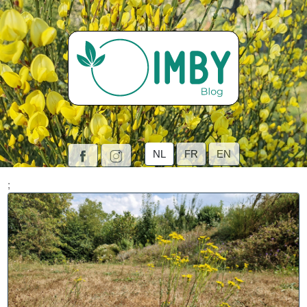
NL
FR
EN
;