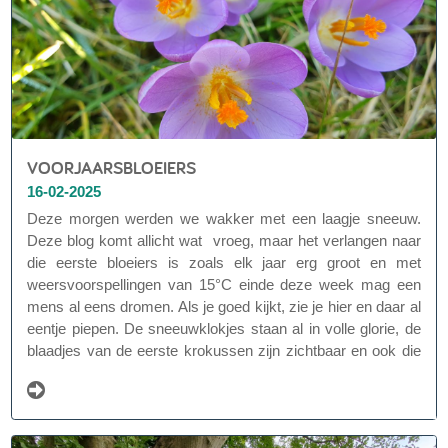
VOORJAARSBLOEIERS
16-02-2025
Deze morgen werden we wakker met een laagje sneeuw.
Deze blog komt allicht wat vroeg, maar het verlangen naar
die eerste bloeiers is zoals elk jaar erg groot en met
weersvoorspellingen van 15°C einde deze week mag een
mens al eens dromen. Als je goed kijkt, zie je hier en daar al
eentje piepen. De sneeuwklokjes staan al in volle glorie, de
blaadjes van de eerste krokussen zijn zichtbaar en ook die
van de gevlekte aronskelk komen tevoorschijn.
Voorjaarsbloeiers zijn de belofte van de lente. Ze danken
hun populariteit aan hun vroege bloei, van februari tot april.