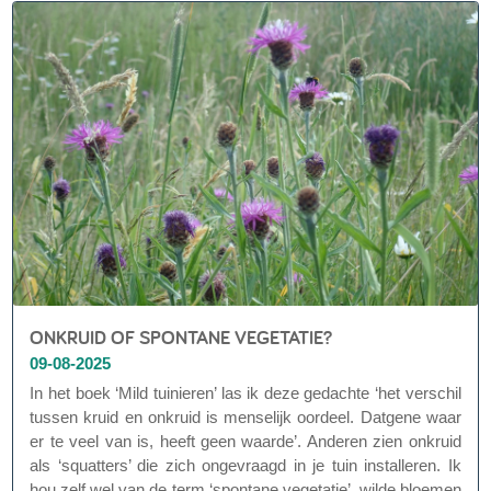
duidelijk is.
ONKRUID OF SPONTANE VEGETATIE?
09-08-2025
In het boek ‘Mild tuinieren’ las ik deze gedachte ‘het verschil
tussen kruid en onkruid is menselijk oordeel. Datgene waar
er te veel van is, heeft geen waarde’. Anderen zien onkruid
als ‘squatters’ die zich ongevraagd in je tuin installeren. Ik
hou zelf wel van de term ‘spontane vegetatie’, wilde bloemen