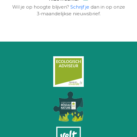
Wil je op hoogte blijven?
Schrijf je
dan in op onze
3‑maandelijkse nieuwsbrief.