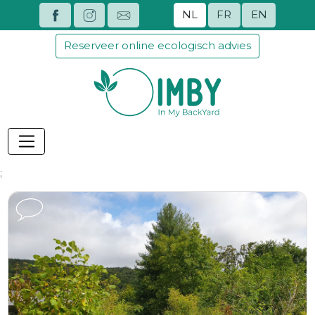
NL
FR
EN
Reserveer online ecologisch advies
;