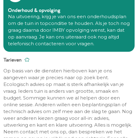
Onderhoud & opvolging
Na uitvoering, krijg je van ons een onderhoudsplan
om de tuin in topconditie te houden. Als je toch nog
graag daarna door IMBY opvolging wenst, kan dat
op aanvraag. Je kan ons uiteraard ook nog altijd
telefonisch contacteren voor vragen.
Tarieven
Op basis van de diensten hierboven kan je ons
aangeven waar je precies naar op zoek bent.
Ecologisch advies op maat is sterk afhankelijk van je
vraag. Ieders tuin is anders van grootte, smaak en
budget. Sommige kunnen we al helpen door een
online sessie. Anderen willen een beplantingsplan of
technisch advies om zelf mee aan de slag te gaan. Nog
weer anderen kiezen graag voor all-in: advies,
uitwerking en kant en klare uitvoering. Alles is mogelijk.
Neem contact met ons op, dan bespreken we het