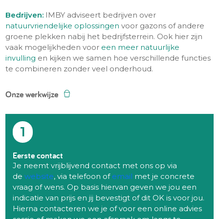
Bedrijven:
IMBY adviseert bedrijven over
natuurvriendelijke oplossingen
voor gazons of andere
groene plekken nabij het bedrijfsterrein. Ook hier zijn
vaak mogelijkheden voor
een meer natuurlijke
invulling
en kijken we samen hoe verschillende functies
te combineren zonder veel onderhoud.
Onze werkwijze
1
Eerste contact
Je neemt vrijblijvend contact met ons op via
de
website
, via telefoon of
email
met je concrete
vraag of wens. Op basis hiervan geven we jou een
indicatie van prijs en jij bevestigt of dit OK is voor jou.
Hierna contacteren we je of voor een online advies