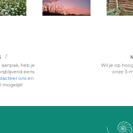
S
 aanpak, heb je
Wil je op hoog
rijblijvend eens
onze 3‑m
tacteer ons
en
l mogelijk!