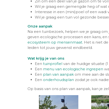
Zin om een deel van je gazon om te vo
Wil je graag een gemengde heg of wat m
Interesse in een (mini)poel of een wadi
Wil je graag een tuin vol gezonde besse
Onze aanpak
Na een tuinbezoek, helpen we je graag om je
geven ecologische processen een kans, en
ecosysteem op mensenmaat.
Het is niet d
leiden tot jouw gewenst eindbeeld.
Wat krijg je van ons
Een
tuinprofiel
van de huidige situatie (1
Een
menu van ecologische ingrepen
waa
Een
plan van aanpak
om mee aan de sl
Een
onderhoudsplan
zodat je ook nadi
Op basis van ons plan van aanpak, kan je zel